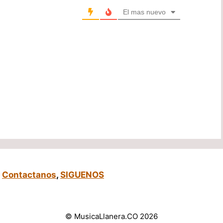
El mas nuevo
,
Contactanos
,
SIGUENOS
© MusicaLlanera.CO 2026