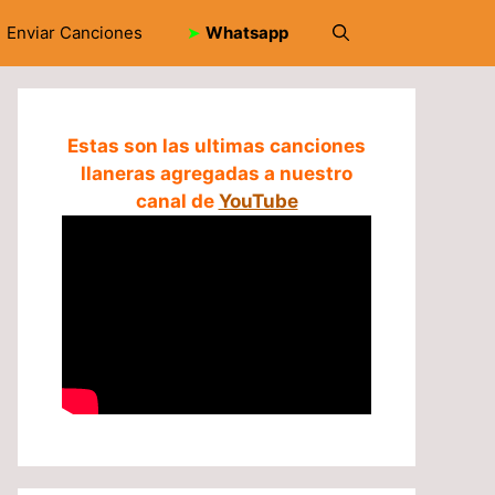
Enviar Canciones
➤
Whatsapp
Estas son las ultimas canciones
llaneras agregadas a nuestro
canal de
YouTube