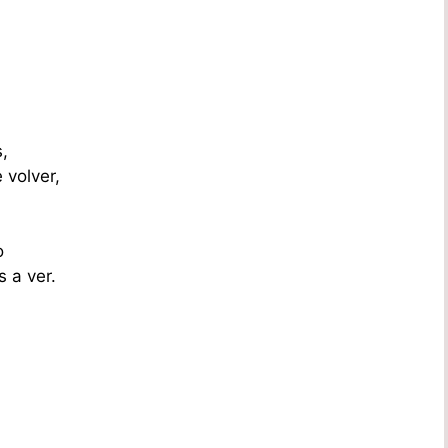
,
 volver,
o
 a ver.