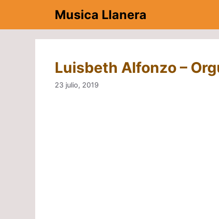
Saltar
Musica Llanera
al
contenido
Luisbeth Alfonzo – Org
23 julio, 2019