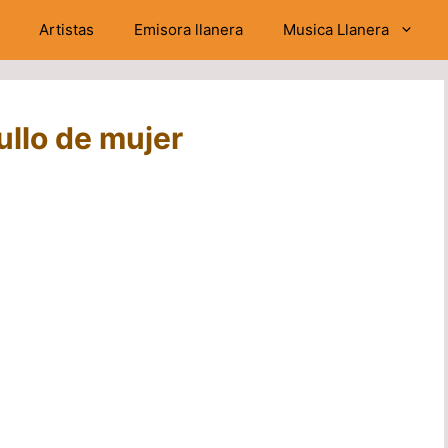
Artistas
Emisora llanera
Musica Llanera
ullo de mujer