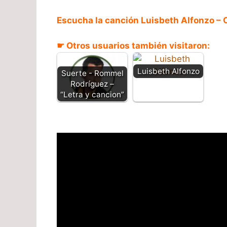
Escucha la canción Luisbeth Alfonzo – 
☛ Otros usuarios también visitaron:
Luisbeth Alfonzo
Suerte - Rommel
Rodríguez –
“Letra y cancion”