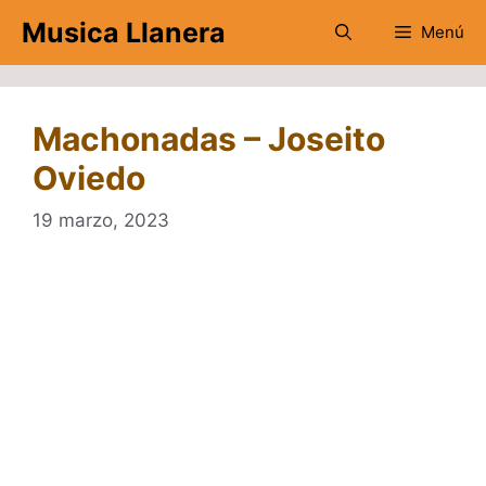
Saltar
Musica Llanera
Menú
al
contenido
Machonadas – Joseito
Oviedo
19 marzo, 2023