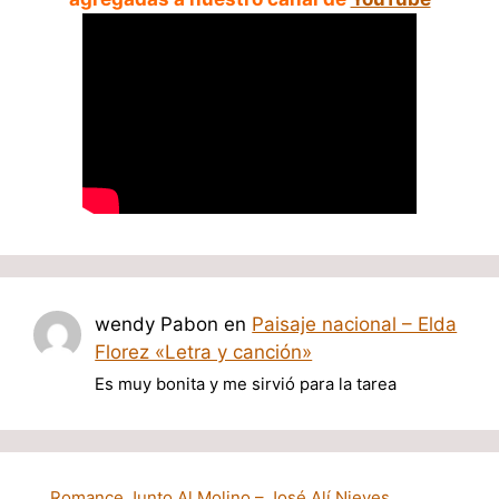
wendy Pabon
en
Paisaje nacional – Elda
Florez «Letra y canción»
Es muy bonita y me sirvió para la tarea
Romance Junto Al Molino – José Alí Nieves