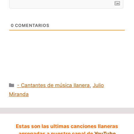
0
COMENTARIOS
Categorías
- Cantantes de música llanera
,
Julio
Miranda
Estas son las ultimas canciones llaneras
agregadas a nuestro canal de
YouTube