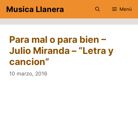
Saltar
Musica Llanera
Menú
al
contenido
Para mal o para bien –
Julio Miranda – “Letra y
cancion”
10 marzo, 2016