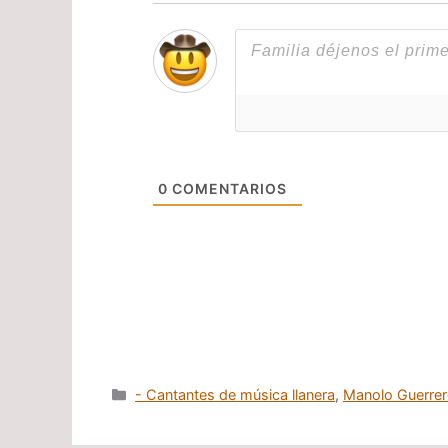
0
COMENTARIOS
Categorías
- Cantantes de música llanera
,
Manolo Guerre