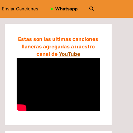
Enviar Canciones
➤
Whatsapp
Estas son las ultimas canciones
llaneras agregadas a nuestro
canal de
YouTube