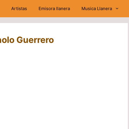
Artistas
Emisora llanera
Musica Llanera
olo Guerrero