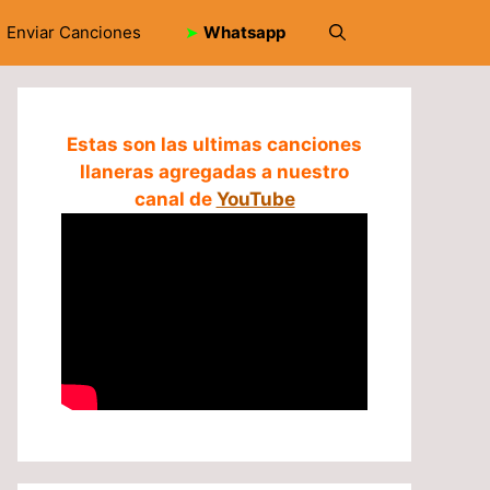
Enviar Canciones
➤
Whatsapp
Estas son las ultimas canciones
llaneras agregadas a nuestro
canal de
YouTube