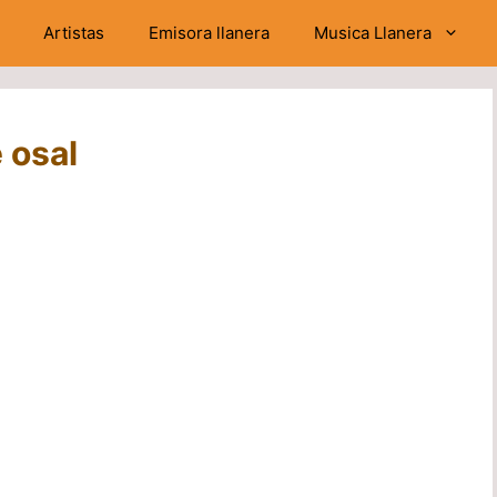
Artistas
Emisora llanera
Musica Llanera
 osal