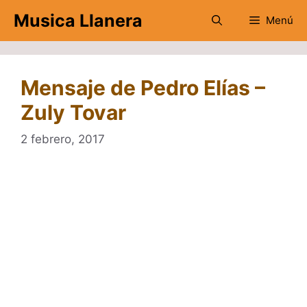
Saltar
Musica Llanera
Menú
al
contenido
Mensaje de Pedro Elías –
Zuly Tovar
2 febrero, 2017