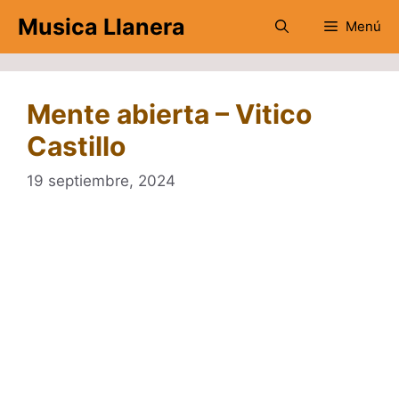
Saltar
Musica Llanera
Menú
al
contenido
Mente abierta – Vitico
Castillo
19 septiembre, 2024