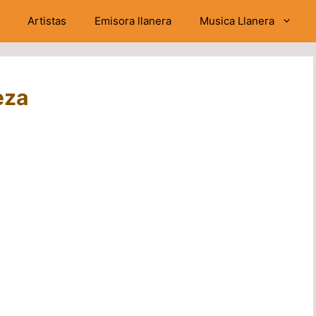
Artistas
Emisora llanera
Musica Llanera
eza