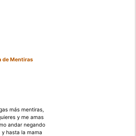
a de Mentiras
gas más mentiras,
uieres y me amas
omo andar negando
s y hasta la mama