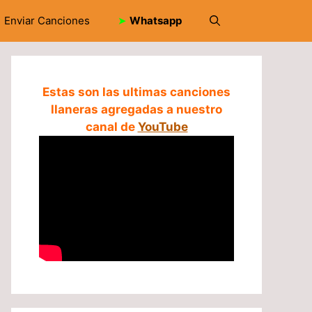
Enviar Canciones
➤
Whatsapp
Estas son las ultimas canciones
llaneras agregadas a nuestro
canal de
YouTube