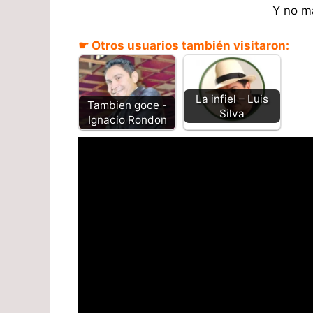
Y no m
☛ Otros usuarios también visitaron:
La infiel – Luis
Tambien goce -
Silva
Ignacio Rondon