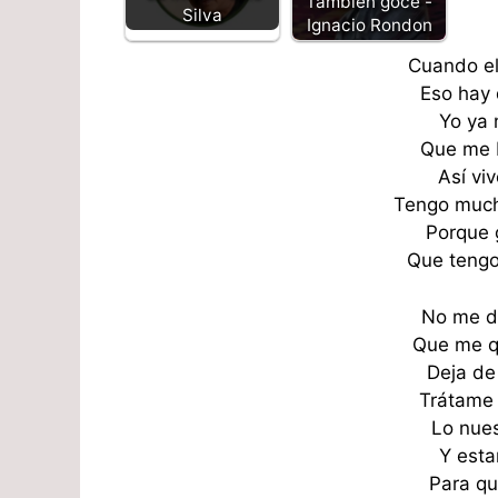
Tambien goce -
Silva
Ignacio Rondon
Cuando el
Eso hay 
Yo ya 
Que me 
Así vi
Tengo muc
Porque 
Que tengo
No me d
Que me q
Deja de
Trátame
Lo nues
Y est
Para qu