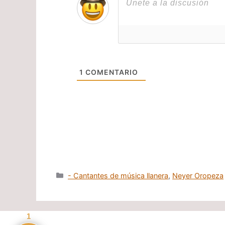
1
COMENTARIO
Categorías
- Cantantes de música llanera
,
Neyer Oropeza
1