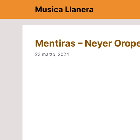
Saltar
Musica Llanera
al
contenido
Mentiras – Neyer Orop
23 marzo, 2024