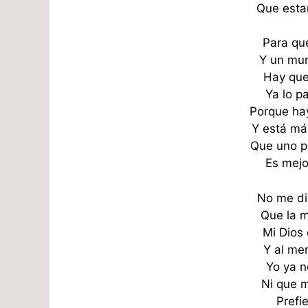
Que est
Para qu
Y un mu
Hay que 
Ya lo p
Porque hay
Y está m
Que uno p
Es mejo
No me di
Que la m
Mi Dios 
Y al me
Yo ya n
Ni que m
Prefie