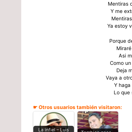
Mentiras 
Y me ext
Mentiras
Ya estoy v
Porque de
Miraré
Asi m
Como un 
Deja m
Vaya a otr
Y haga 
Lo que 
☛ Otros usuarios también visitaron:
La infiel – Luis