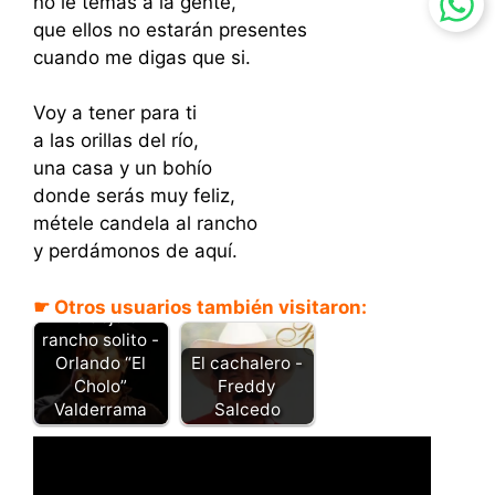
no le temas a la gente,
que ellos no estarán presentes
cuando me digas que si.
Voy a tener para ti
a las orillas del río,
una casa y un bohío
donde serás muy feliz,
métele candela al rancho
y perdámonos de aquí.
☛ Otros usuarios también visitaron:
Me dejó el
rancho solito -
El cachalero -
Orlando “El
Freddy
Cholo”
Salcedo
Valderrama