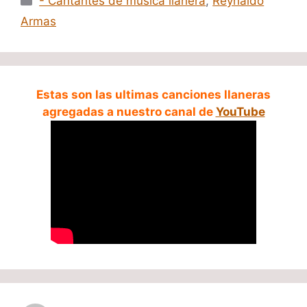
- Cantantes de música llanera
,
Reynaldo
Armas
Estas son las ultimas canciones llaneras
agregadas a nuestro canal de
YouTube