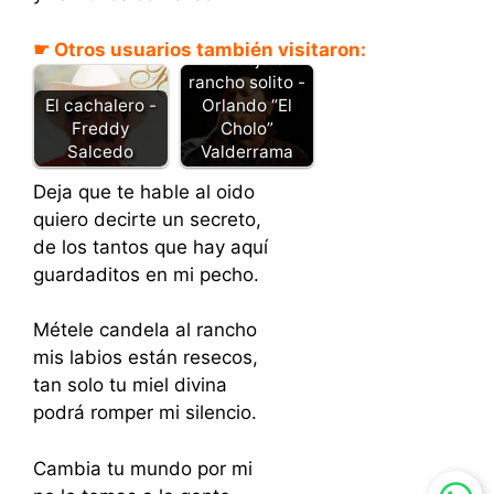
☛ Otros usuarios también visitaron:
Me dejó el
rancho solito -
El cachalero -
Orlando “El
Freddy
Cholo”
Salcedo
Valderrama
Deja que te hable al oido
quiero decirte un secreto,
de los tantos que hay aquí
guardaditos en mi pecho.
Métele candela al rancho
mis labios están resecos,
tan solo tu miel divina
podrá romper mi silencio.
Cambia tu mundo por mi