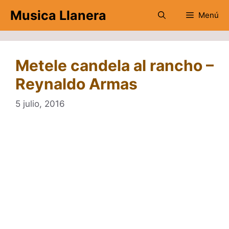
Saltar
Musica Llanera
Menú
al
contenido
Metele candela al rancho –
Reynaldo Armas
5 julio, 2016