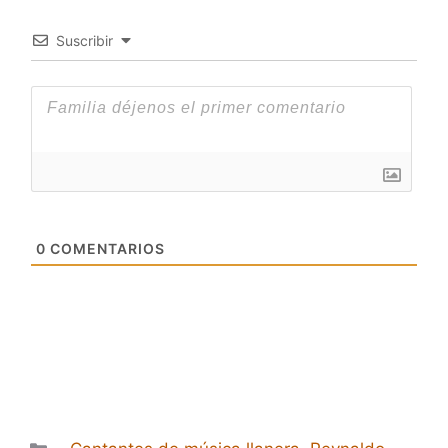
Suscribir
0
COMENTARIOS
Categorías