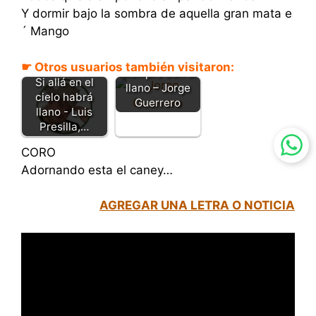
Y dormir bajo la sombra de aquella gran mata e
´ Mango
☛ Otros usuarios también visitaron:
Siempre con el
Si allá en el
llano – Jorge
cielo habrá
Guerrero
llano - Luis
Presilla,…
CORO
Adornando esta el caney…
AGREGAR UNA LETRA O NOTICIA