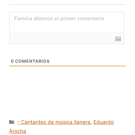
0
COMENTARIOS
Categorías
- Cantantes de música llanera
,
Eduardo
Arocha