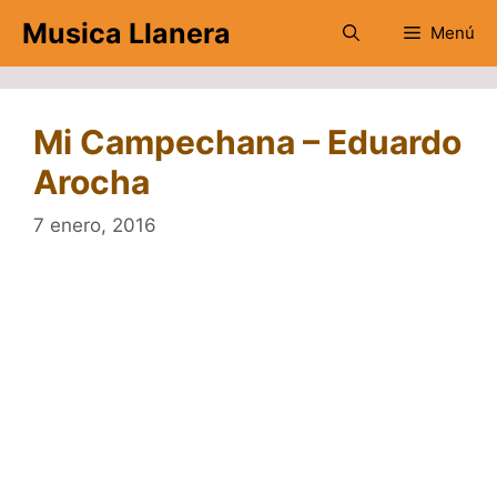
Saltar
Musica Llanera
Menú
al
contenido
Mi Campechana – Eduardo
Arocha
7 enero, 2016