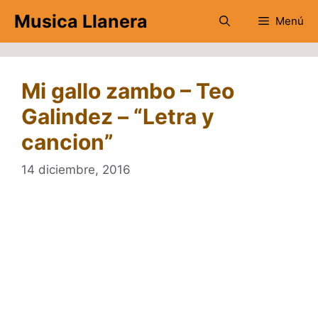
Saltar
Musica Llanera
Menú
al
contenido
Mi gallo zambo – Teo
Galindez – “Letra y
cancion”
14 diciembre, 2016