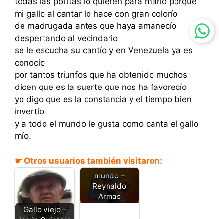
todas las pollitas lo quieren para marío porque
mi gallo al cantar lo hace con gran colorío
de madrugada antes que haya amanecío
despertando al vecindario
se le escucha su cantío y en Venezuela ya es
conocío
por tantos triunfos que ha obtenido muchos
dicen que es la suerte que nos ha favorecío
yo digo que es la constancia y el tiempo bien
invertío
y a todo el mundo le gusta como canta el gallo
mío.
☛ Otros usuarios también visitaron:
Tres contra el
mundo –
Reynaldo
Armas
Gallo viejo -