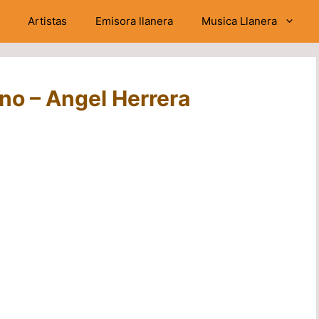
Artistas
Emisora llanera
Musica Llanera
no – Angel Herrera