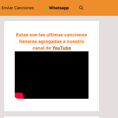
Enviar Canciones
➤
Whatsapp
Estas son las ultimas canciones
llaneras agregadas a nuestro
canal de
YouTube