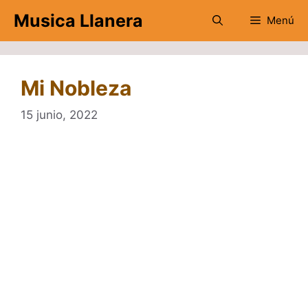
Saltar
Musica Llanera
Menú
al
contenido
Mi Nobleza
15 junio, 2022