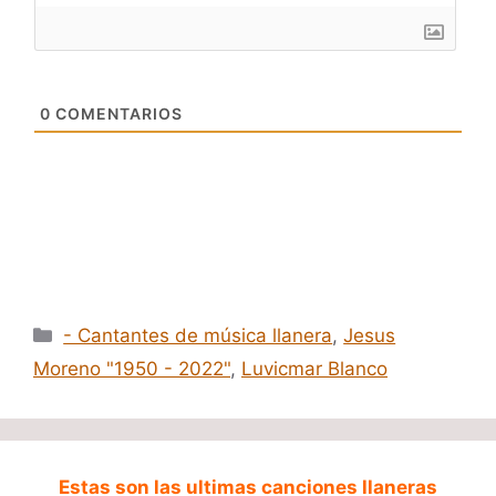
0
COMENTARIOS
Categorías
- Cantantes de música llanera
,
Jesus
Moreno "1950 - 2022"
,
Luvicmar Blanco
Estas son las ultimas canciones llaneras