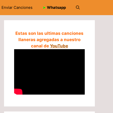
Enviar Canciones
➤
Whatsapp
Estas son las ultimas canciones
llaneras agregadas a nuestro
canal de
YouTube