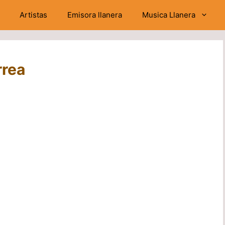
Artistas
Emisora llanera
Musica Llanera
rrea