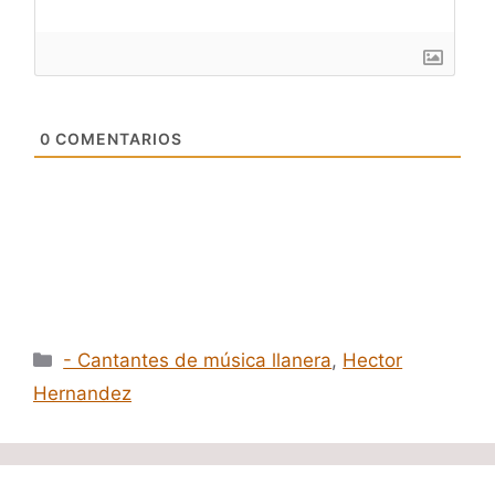
0
COMENTARIOS
Categorías
- Cantantes de música llanera
,
Hector
Hernandez