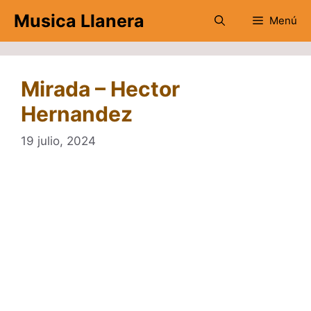
Saltar
Musica Llanera
Menú
al
contenido
Mirada – Hector
Hernandez
19 julio, 2024