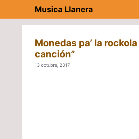
Saltar
Musica Llanera
al
contenido
Monedas pa’ la rockola 
canción”
13 octubre, 2017