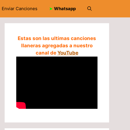
Enviar Canciones
➤
Whatsapp
Estas son las ultimas canciones
llaneras agregadas a nuestro
canal de
YouTube