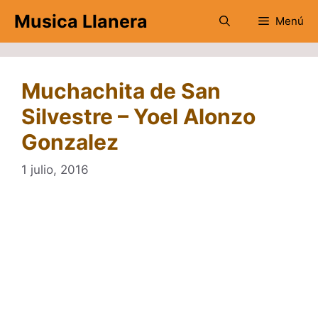
Saltar
Musica Llanera
Menú
al
contenido
Muchachita de San
Silvestre – Yoel Alonzo
Gonzalez
1 julio, 2016