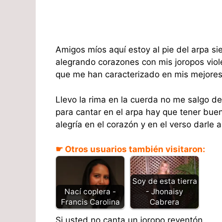
Amigos míos aquí estoy al pie del arpa s
alegrando corazones con mis joropos viol
que me han caracterizado en mis mejore
Llevo la rima en la cuerda no me salgo de
para cantar en el arpa hay que tener buen
alegría en el corazón y en el verso darle 
☛ Otros usuarios también visitaron:
Soy de esta tierra
- Jhonaisy
Nací coplera -
Cabrera
Francis Carolina
Si usted no canta un joropo reventón