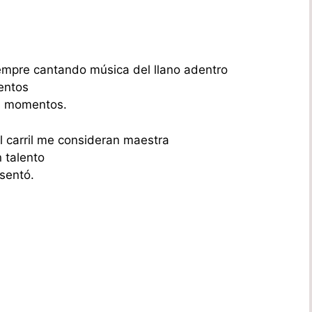
iempre cantando música del llano adentro
entos
s momentos.
l carril me consideran maestra
 talento
asentó.