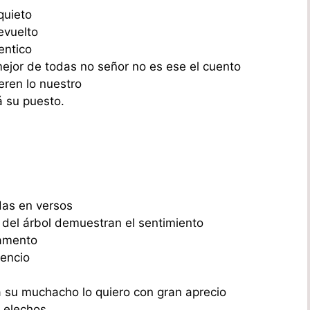
quieto
evuelto
entico
mejor de todas no señor no es ese el cuento
eren lo nuestro
á su puesto.
das en versos
 del árbol demuestran el sentimiento
tamento
lencio
 su muchacho lo quiero con gran aprecio
y elechos