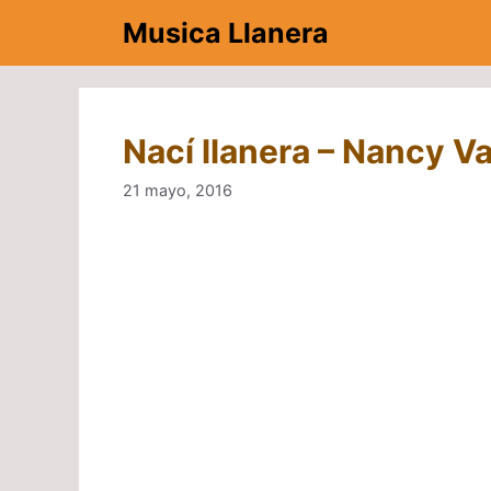
Saltar
Musica Llanera
al
contenido
Nací llanera – Nancy 
21 mayo, 2016