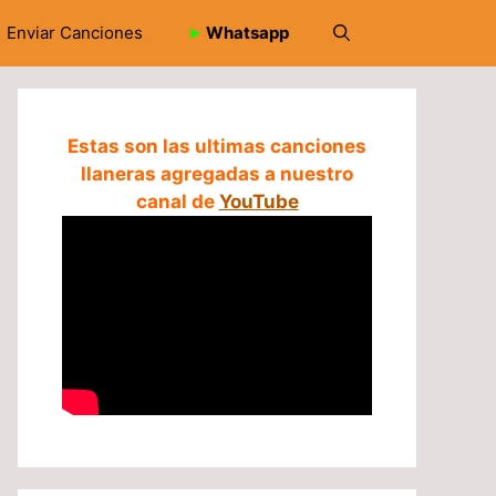
Enviar Canciones
➤
Whatsapp
Estas son las ultimas canciones
llaneras agregadas a nuestro
canal de
YouTube