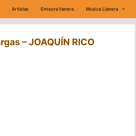
Artistas
Emisora llanera
Musica Llanera
Vargas – JOAQUÍN RICO