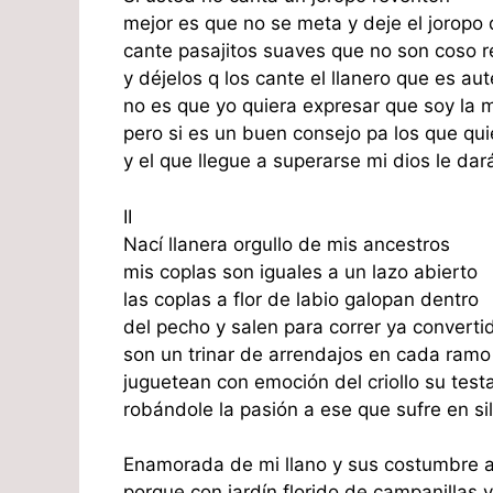
mejor es que no se meta y deje el joropo 
cante pasajitos suaves que no son coso r
y déjelos q los cante el llanero que es aut
no es que yo quiera expresar que soy la 
pero si es un buen consejo pa los que qui
y el que llegue a superarse mi dios le dar
II
Nací llanera orgullo de mis ancestros
mis coplas son iguales a un lazo abierto
las coplas a flor de labio galopan dentro
del pecho y salen para correr ya converti
son un trinar de arrendajos en cada ramo
juguetean con emoción del criollo su tes
robándole la pasión a ese que sufre en si
Enamorada de mi llano y sus costumbre a
porque con jardín florido de campanillas 