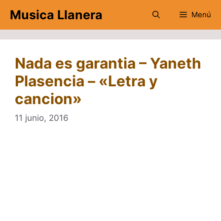
Saltar
Musica Llanera
Menú
al
contenido
Nada es garantia – Yaneth
Plasencia – «Letra y
cancion»
11 junio, 2016