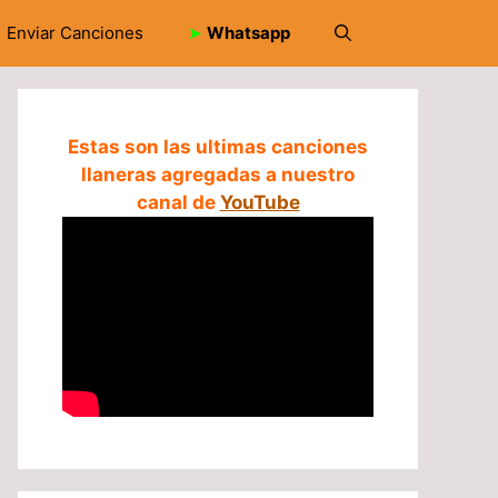
Enviar Canciones
➤
Whatsapp
Estas son las ultimas canciones
llaneras agregadas a nuestro
canal de
YouTube