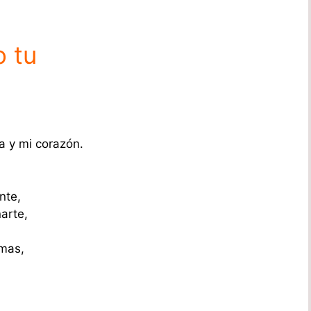
 tu
a y mi corazón.
nte,
arte,
amas,