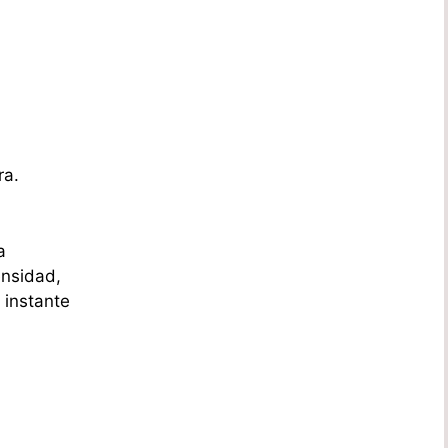
ra.
a
ensidad,
 instante