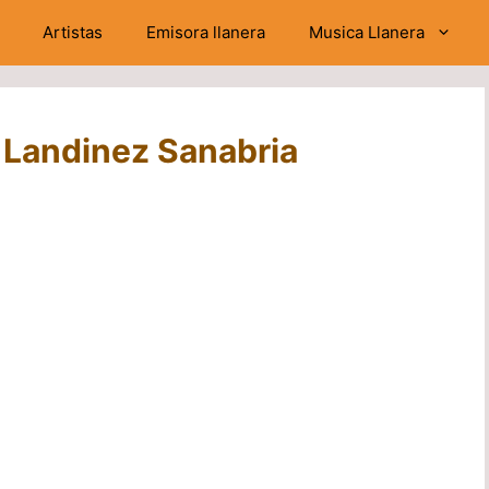
Artistas
Emisora llanera
Musica Llanera
 Landinez Sanabria