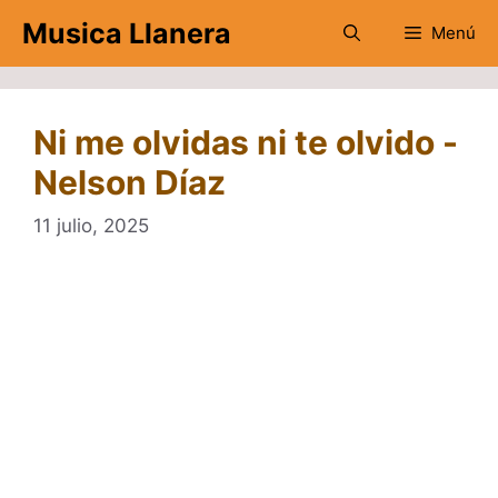
Saltar
Musica Llanera
Menú
al
contenido
Ni me olvidas ni te olvido -
Nelson Díaz
11 julio, 2025