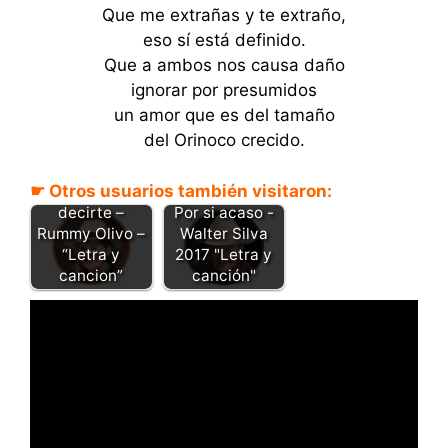
Que me extrañas y te extraño,
eso sí está definido.
Que a ambos nos causa daño
ignorar por presumidos
un amor que es del tamaño
del Orinoco crecido.
☛ Otros usuarios también visitaron:
Se me olvidó
decirte –
Por si acaso -
Rummy Olivo –
Walter Silva
“Letra y
2017 "Letra y
cancion”
canción"