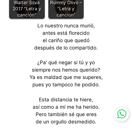
Rummy Olivo –
Walter Silva
“Letra y
2017 "Letra y
cancion”
canción"
Lo nuestro nunca murió,
antes está florecido
el cariño que quedó
después de lo compartido.
¿Pa’ qué negar si tú y yo
siempre nos hemos querido?
Ya es maldad que me superes,
pues yo tampoco he podido.
Esta distancia te hiere,
así como a mí me ha herido.
Pero también sé que eres
de un orgullo desmedido.