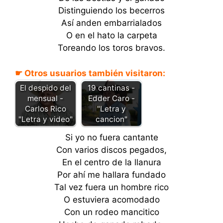
Distinguiendo los becerros
Así anden embarrialados
O en el hato la carpeta
Toreando los toros bravos.
☛ Otros usuarios también visitaron:
El despido del
19 cantinas -
mensual -
Edder Caro -
Carlos Rico
"Letra y
"Letra y video"
cancion"
Si yo no fuera cantante
Con varios discos pegados,
En el centro de la llanura
Por ahí me hallara fundado
Tal vez fuera un hombre rico
O estuviera acomodado
Con un rodeo mancitico