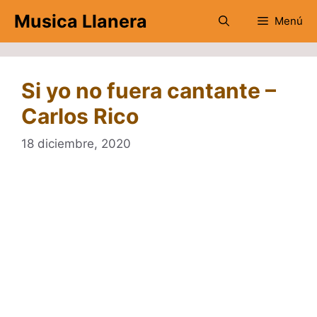
Saltar
Musica Llanera
Menú
al
contenido
Si yo no fuera cantante –
Carlos Rico
18 diciembre, 2020