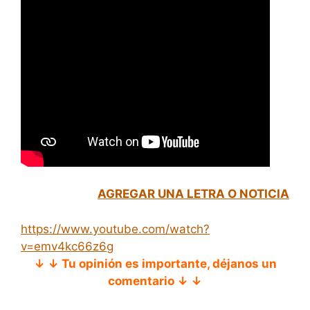
AGREGAR UNA LETRA O NOTICIA
https://www.youtube.com/watch?
v=emv4kc66z6g
↓ ↓ Tu opinión es importante, déjanos un
comentario ↓ ↓