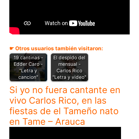
☛ Otros usuarios también visitaron:
El despido del
19 cantinas -
mensual -
Edder Caro -
Carlos Rico
"Letra y
"Letra y video"
cancion"
Si yo no fuera cantante en
vivo Carlos Rico, en las
fiestas de el Tameño nato
en Tame – Arauca