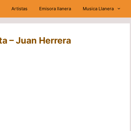
Artistas
Emisora llanera
Musica Llanera
a – Juan Herrera