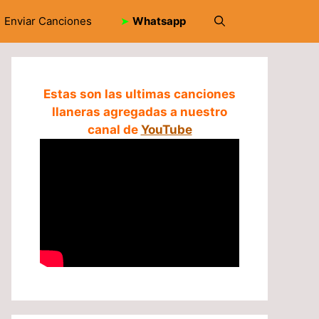
Enviar Canciones
➤
Whatsapp
Estas son las ultimas canciones
llaneras agregadas a nuestro
canal de
YouTube