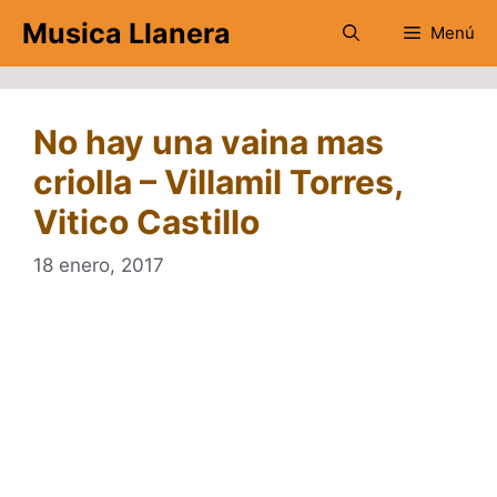
Saltar
Musica Llanera
Menú
al
contenido
No hay una vaina mas
criolla – Villamil Torres,
Vitico Castillo
18 enero, 2017