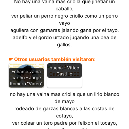
No hay una vaina mas criolla que jinetiar un
caballo,
ver peliar un perro negro criollo como un perro
vayo
aguilera con gamaras jalando gana por el tayo,
adelfo y el gordo urtado jugando una pea de
gallos.
No hay una
☛ Otros usuarios también visitaron:
vaina más
buena - Vitico
Échame vaina
Castillo
cariño - Jorge
Romero "Video"
no hay una vaina mas criolla que un lirio blanco
de mayo
rodeado de garzas blancas a las costas de
cotayo,
ver colear un toro padre por felixon el tocayo,