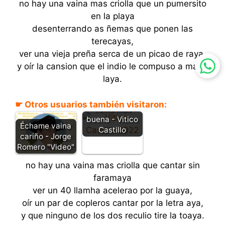
no hay una vaina mas criolla que un pumersito
en la playa
desenterrando as ñemas que ponen las
terecayas,
ver una vieja preña serca de un picao de raya,
y oír la cansion que el indio le compuso a maria
laya.
No hay una
☛ Otros usuarios también visitaron:
vaina más
buena - Vitico
Échame vaina
Castillo
cariño - Jorge
Romero "Video"
no hay una vaina mas criolla que cantar sin
faramaya
ver un 40 llamha acelerao por la guaya,
oír un par de copleros cantar por la letra aya,
y que ninguno de los dos reculio tire la toaya.