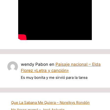
wendy Pabon
en
Paisaje nacional – Elda
Florez «Letra y canción»
Es muy bonita y me sirvió para la tarea
Que La Sabana Me Quiera – Norelkys Rondón
No llores mamá – José Arévalo