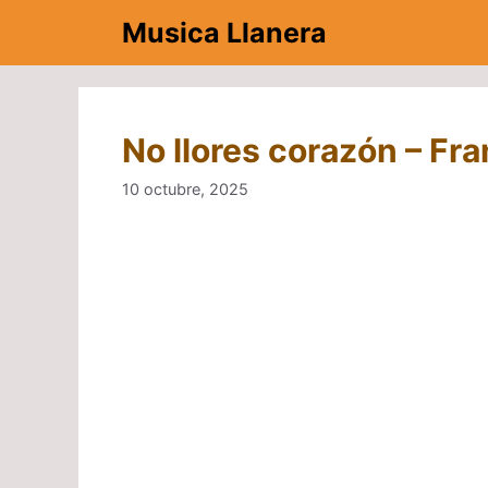
Saltar
Musica Llanera
al
contenido
No llores corazón – Fr
10 octubre, 2025