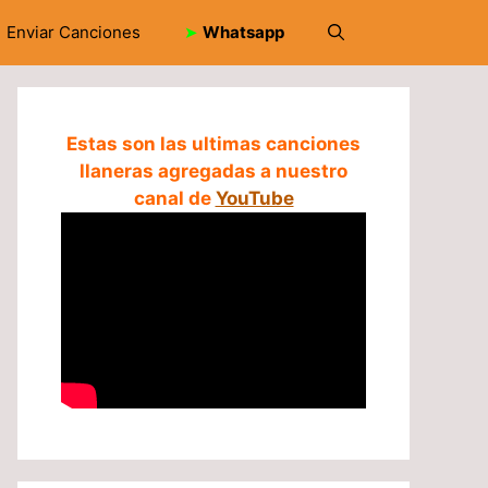
Enviar Canciones
➤
Whatsapp
Estas son las ultimas canciones
llaneras agregadas a nuestro
canal de
YouTube