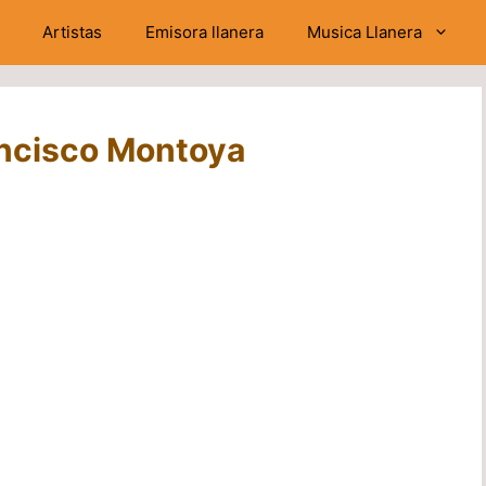
Artistas
Emisora llanera
Musica Llanera
ancisco Montoya