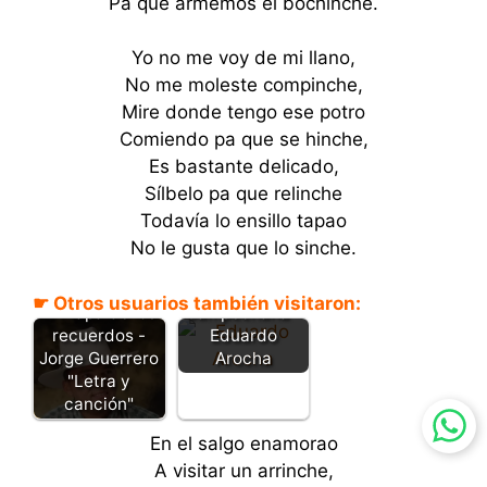
Pa que armemos el bochinche.
Yo no me voy de mi llano,
No me moleste compinche,
Mire donde tengo ese potro
Comiendo pa que se hinche,
Es bastante delicado,
Sílbelo pa que relinche
Todavía lo ensillo tapao
No le gusta que lo sinche.
Mi
☛ Otros usuarios también visitaron:
Campechana -
El mapa de los
Eduardo
recuerdos -
Arocha
Jorge Guerrero
"Letra y
canción"
En el salgo enamorao
A visitar un arrinche,