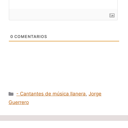
0
COMENTARIOS
Categorías
- Cantantes de música llanera
,
Jorge
Guerrero