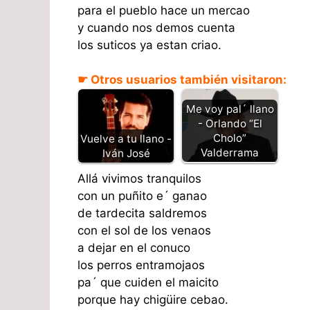
para el pueblo hace un mercao
y cuando nos demos cuenta
los suticos ya estan criao.
☛ Otros usuarios también visitaron:
Me voy pal´ llano
- Orlando “El
Cholo”
Vuelve a tu llano -
Valderrama
Iván José
Allá vivimos tranquilos
con un puñito e´ ganao
de tardecita saldremos
con el sol de los venaos
a dejar en el conuco
los perros entramojaos
pa´ que cuiden el maicito
porque hay chigüire cebao.