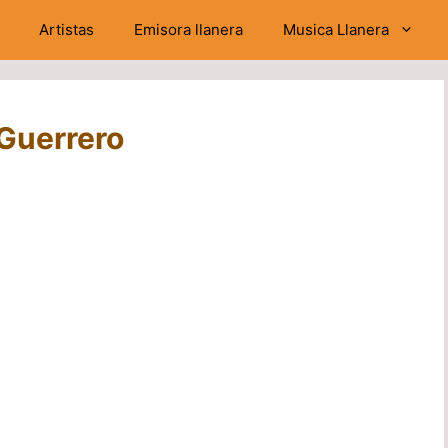
Artistas
Emisora llanera
Musica Llanera
 Guerrero