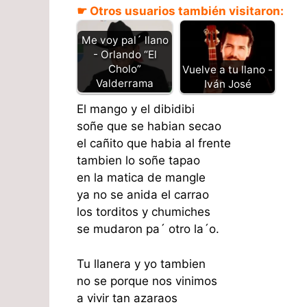
☛ Otros usuarios también visitaron:
Me voy pal´ llano
- Orlando “El
Cholo”
Vuelve a tu llano -
Valderrama
Iván José
El mango y el dibidibi
soñe que se habian secao
el cañito que habia al frente
tambien lo soñe tapao
en la matica de mangle
ya no se anida el carrao
los torditos y chumiches
se mudaron pa´ otro la´o.
Tu llanera y yo tambien
no se porque nos vinimos
a vivir tan azaraos