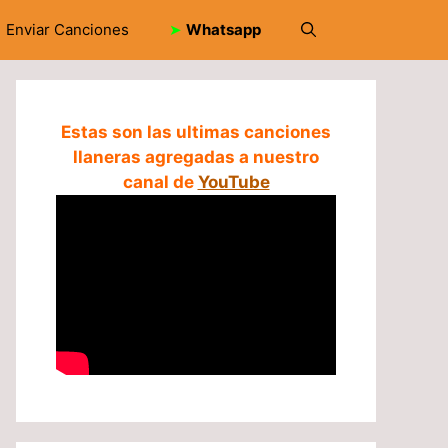
Enviar Canciones
➤
Whatsapp
Estas son las ultimas canciones
llaneras agregadas a nuestro
canal de
YouTube