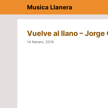
Saltar
Musica Llanera
al
contenido
Vuelve al llano – Jorge
14 febrero, 2016