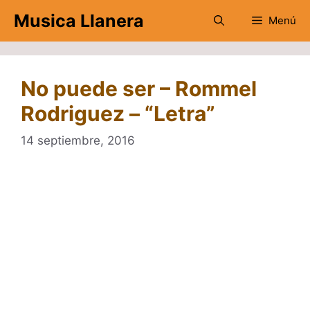
Saltar
Musica Llanera
Menú
al
contenido
No puede ser – Rommel
Rodriguez – “Letra”
14 septiembre, 2016