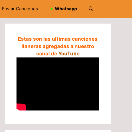
Enviar Canciones
➤
Whatsapp
Estas son las ultimas canciones
llaneras agregadas a nuestro
canal de
YouTube