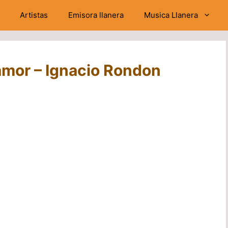
Artistas
Emisora llanera
Musica Llanera
amor – Ignacio Rondon