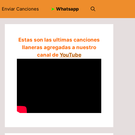
Enviar Canciones
➤
Whatsapp
Estas son las ultimas canciones
llaneras agregadas a nuestro
canal de
YouTube