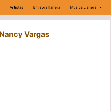
Artistas
Emisora llanera
Musica Llanera
 Nancy Vargas