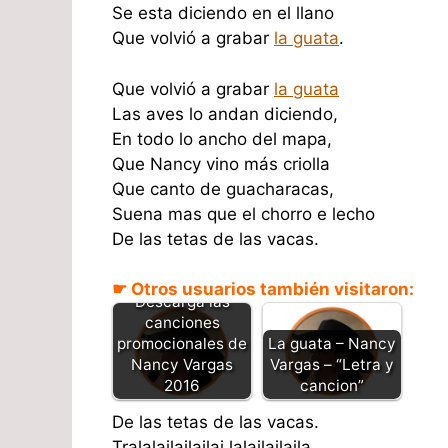
Se esta diciendo en el llano
Que volvió a grabar
la guata
.
Que volvió a grabar
la guata
Las aves lo andan diciendo,
En todo lo ancho del mapa,
Que Nancy vino más criolla
Que canto de guacharacas,
Suena mas que el chorro e lecho
De las tetas de las vacas.
☛ Otros usuarios también visitaron:
Descarga las
canciones
promocionales de
La guata – Nancy
Nancy Vargas
Vargas – “Letra y
2016
cancion”
De las tetas de las vacas.
Tralalailailailai lalailailaila