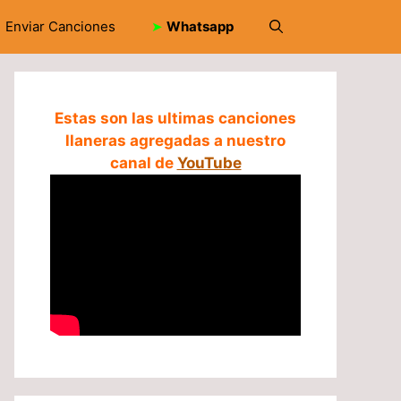
Enviar Canciones
➤
Whatsapp
Estas son las ultimas canciones
llaneras agregadas a nuestro
canal de
YouTube