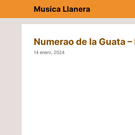
Saltar
Musica Llanera
al
contenido
Numerao de la Guata –
14 enero, 2024