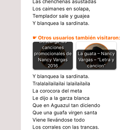
Las chenchenas asustadas
Los caimanes en solapa,
Templador sale y guajea
Y blanquea la sardinata.
☛ Otros usuarios también visitaron:
Descarga las
canciones
promocionales de
La guata – Nancy
Nancy Vargas
Vargas – “Letra y
2016
cancion”
Y blanquea la sardinata.
Tralalailailailai lalailailaila
La corocora del meta
Le dijo a la garza blanca
Que en Aguazul tan diciendo
Que una guafa virgen santa
Viene llevándose todo
Los corrales con las trancas.