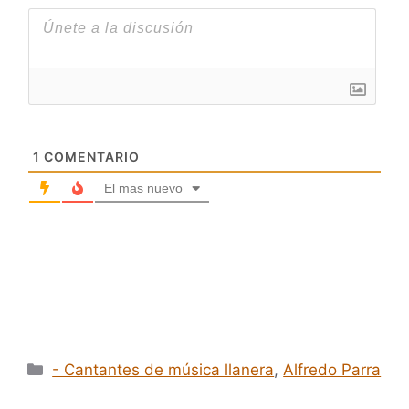
1
COMENTARIO
El mas nuevo
Categorías
- Cantantes de música llanera
,
Alfredo Parra