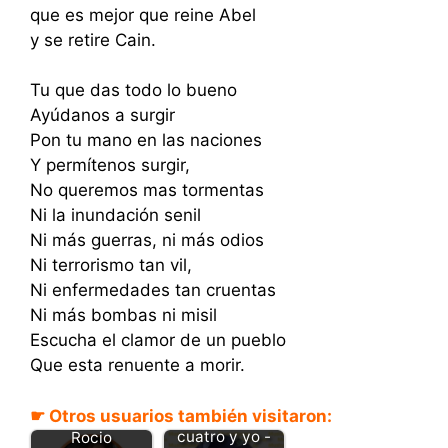
que es mejor que reine Abel
y se retire Cain.
Tu que das todo lo bueno
Ayúdanos a surgir
Pon tu mano en las naciones
Y permítenos surgir,
No queremos mas tormentas
Ni la inundación senil
Ni más guerras, ni más odios
Ni terrorismo tan vil,
Ni enfermedades tan cruentas
Ni más bombas ni misil
Escucha el clamor de un pueblo
Que esta renuente a morir.
☛ Otros usuarios también visitaron:
Mi padre, mi
Deja los celos -
cuatro y yo -
Rocio