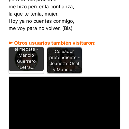
me hizo perder la confianza,
la que te tenía, mujer.
Hoy ya no cuentes conmigo,
me voy para no volver. (Bis)
☛ Otros usuarios también visitaron:
Perdí el chivo y
el mecate -
Coleador
Manolo
pretendiente -
Guerrero
Jeanette Osal
"Letra…
y Manolo…