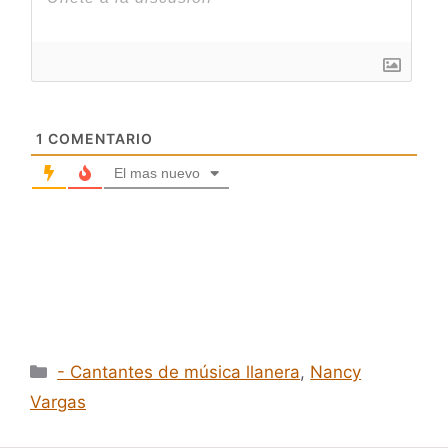
1
COMENTARIO
El mas nuevo
Categorías
- Cantantes de música llanera
,
Nancy
Vargas