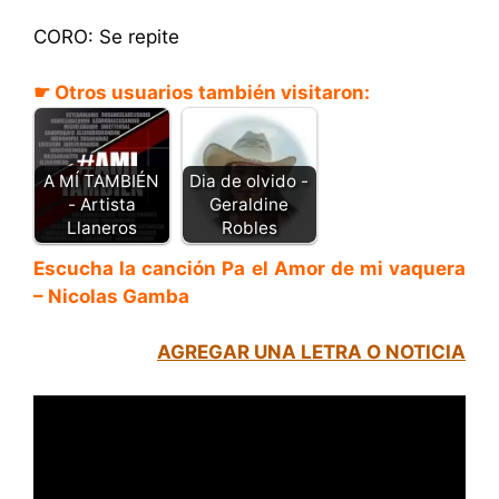
CORO: Se repite
☛ Otros usuarios también visitaron:
A MÍ TAMBIÉN
Dia de olvido -
- Artista
Geraldine
Llaneros
Robles
Escucha la canción Pa el Amor de mi vaquera
– Nicolas Gamba
AGREGAR UNA LETRA O NOTICIA