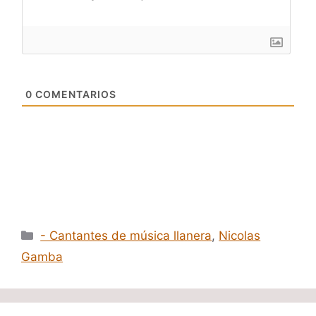
0
COMENTARIOS
Categorías
- Cantantes de música llanera
,
Nicolas
Gamba