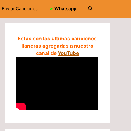
Enviar Canciones
➤
Whatsapp
Estas son las ultimas canciones
llaneras agregadas a nuestro
canal de
YouTube