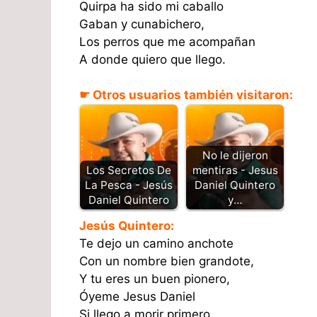
Quirpa ha sido mi caballo
Gaban y cunabichero,
Los perros que me acompañan
A donde quiero que llego.
☛ Otros usuarios también visitaron:
No le dijeron
Los Secretos De
mentiras - Jesus
La Pesca - Jesús
Daniel Quintero
Daniel Quintero
y…
Jesús Quintero:
Te dejo un camino anchote
Con un nombre bien grandote,
Y tu eres un buen pionero,
Óyeme Jesus Daniel
Si llego a morir primero,