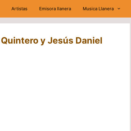
Artistas
Emisora llanera
Musica Llanera
 Quintero y Jesús Daniel