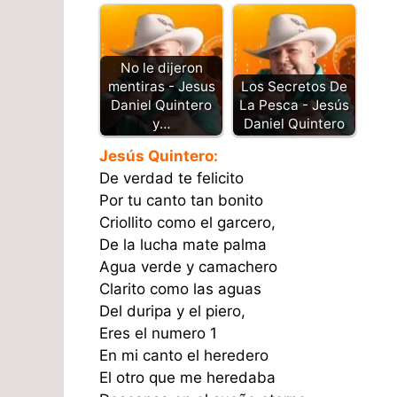
No le dijeron
mentiras - Jesus
Los Secretos De
Daniel Quintero
La Pesca - Jesús
y…
Daniel Quintero
Jesús Quintero:
De verdad te felicito
Por tu canto tan bonito
Criollito como el garcero,
De la lucha mate palma
Agua verde y camachero
Clarito como las aguas
Del duripa y el piero,
Eres el numero 1
En mi canto el heredero
El otro que me heredaba