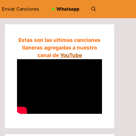
Enviar Canciones
➤
Whatsapp
Estas son las ultimas canciones
llaneras agregadas a nuestro
canal de
YouTube