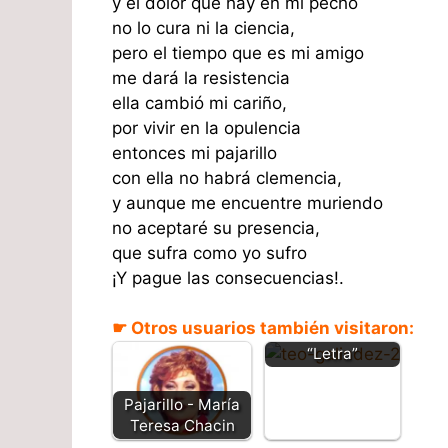
y el dolor que hay en mi pecho
no lo cura ni la ciencia,
pero el tiempo que es mi amigo
me dará la resistencia
ella cambió mi cariño,
por vivir en la opulencia
entonces mi pajarillo
con ella no habrá clemencia,
y aunque me encuentre muriendo
no aceptaré su presencia,
que sufra como yo sufro
¡Y pague las consecuencias!.
Pajarillo del amor
☛ Otros usuarios también visitaron:
– Teo Galindez –
“Letra”
Pajarillo - María
Teresa Chacin