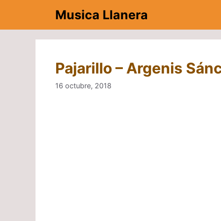
Saltar
Musica Llanera
al
contenido
Pajarillo – Argenis Sán
16 octubre, 2018