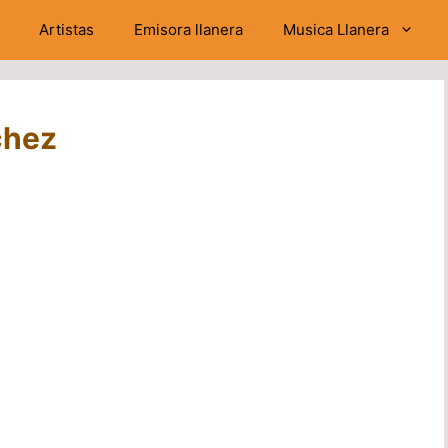
Artistas
Emisora llanera
Musica Llanera
chez