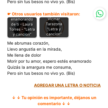
Pero sin tus besos no vivo yo. (Bis)
☛ Otros usuarios también visitaron:
Beso robado -
Me estoy
Vicmar
enamorando
Tarazona
de ti - Laura
“Letra y
Torres - "Letra
cancion”
y cancion"
Me abrumas corazón,
Llevo angustia en la mirada,
Me llena de dolor
Morir por tu amor, espero estés enamorado
Quizás la amargura me consuma,
Pero sin tus besos no vivo yo. (Bis)
AGREGAR UNA LETRA O NOTICIA
↓ ↓ Tu opinión es importante, déjanos un
comentario ↓ ↓