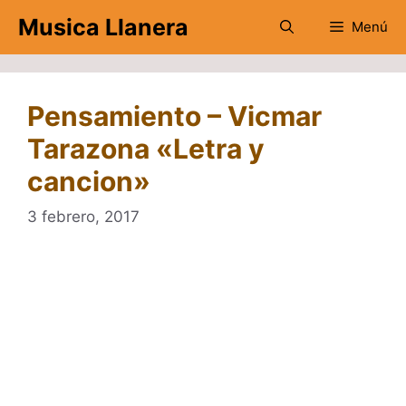
Saltar
Musica Llanera
Menú
al
contenido
Pensamiento – Vicmar
Tarazona «Letra y
cancion»
3 febrero, 2017