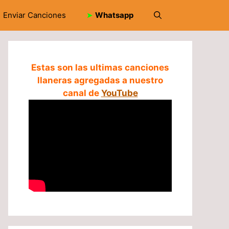
Enviar Canciones
➤
Whatsapp
Estas son las ultimas canciones
llaneras agregadas a nuestro
canal de
YouTube