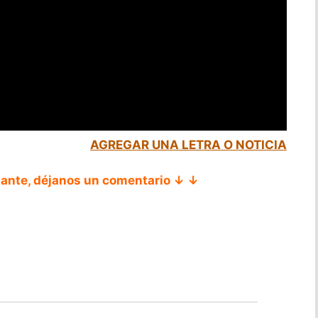
AGREGAR UNA LETRA O NOTICIA
tante, déjanos un comentario ↓ ↓