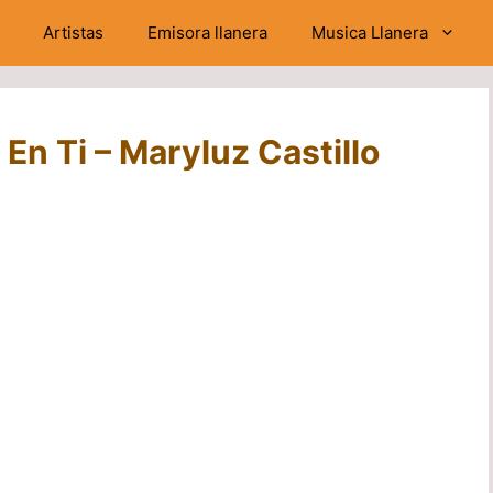
Artistas
Emisora llanera
Musica Llanera
En Ti – Maryluz Castillo