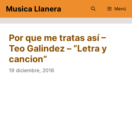
Saltar
Musica Llanera
Menú
al
contenido
Por que me tratas así –
Teo Galindez – “Letra y
cancion”
19 diciembre, 2016