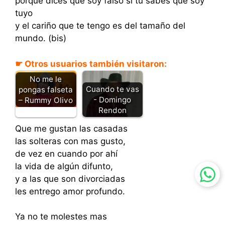
porque dices que soy falso si tu sabes que soy
tuyo
y el cariño que te tengo es del tamaño del
mundo. (bis)
☛ Otros usuarios también visitaron:
No me le
Cuando te vas
pongas falseta
- Domingo
– Rummy Olivo
Rendon
Que me gustan las casadas
las solteras con mas gusto,
de vez en cuando por ahí
la vida de algún difunto,
y a las que son divorciadas
les entrego amor profundo.
Ya no te molestes mas