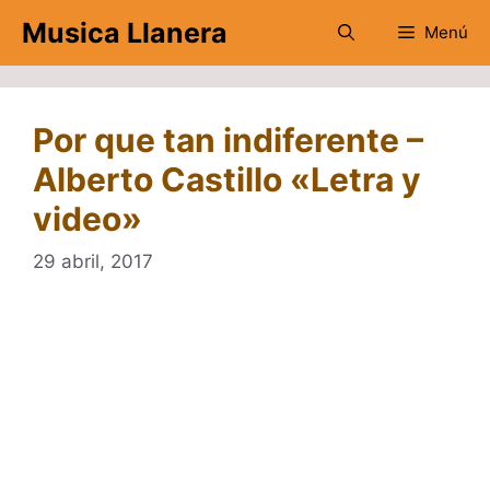
Saltar
Musica Llanera
Menú
al
contenido
Por que tan indiferente –
Alberto Castillo «Letra y
video»
29 abril, 2017