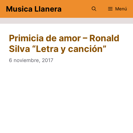
Saltar
Musica Llanera
Menú
al
contenido
Primicia de amor – Ronald
Silva “Letra y canción”
6 noviembre, 2017