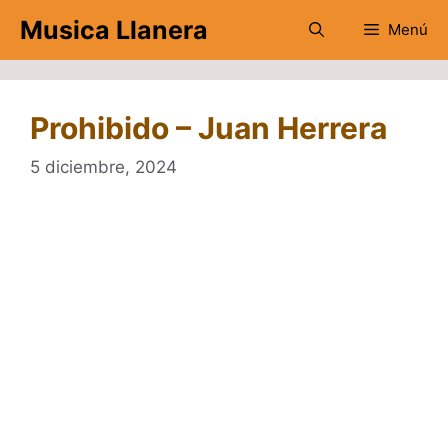
Saltar
Musica Llanera
Menú
al
contenido
Prohibido – Juan Herrera
5 diciembre, 2024