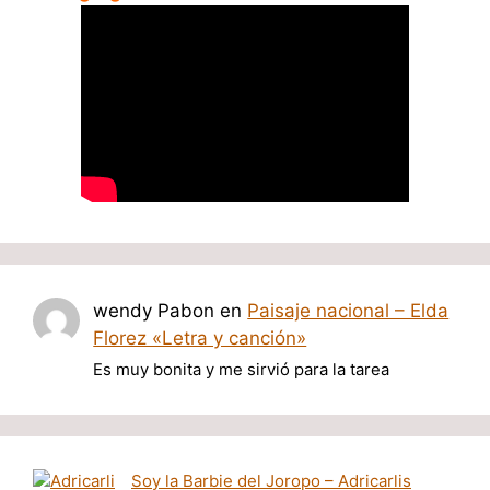
wendy Pabon
en
Paisaje nacional – Elda
Florez «Letra y canción»
Es muy bonita y me sirvió para la tarea
Soy la Barbie del Joropo – Adricarlis