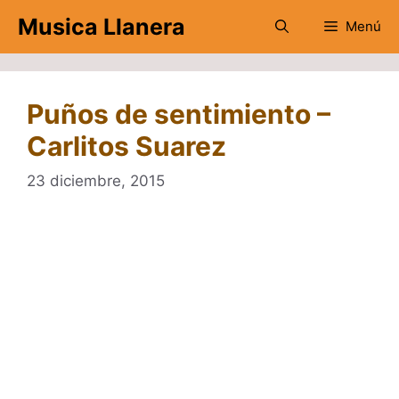
Saltar
Musica Llanera
Menú
al
contenido
Puños de sentimiento –
Carlitos Suarez
23 diciembre, 2015