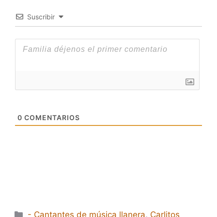
Suscribir
0
COMENTARIOS
Categorías
- Cantantes de música llanera
,
Carlitos