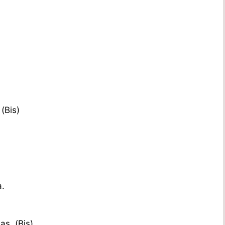
(Bis)
a.
s. (Bis)