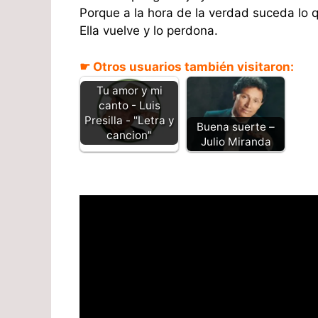
Porque a la hora de la verdad suceda lo
Ella vuelve y lo perdona.
☛ Otros usuarios también visitaron:
Tu amor y mi
canto - Luis
Presilla - "Letra y
Buena suerte –
cancion"
Julio Miranda