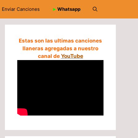
Enviar Canciones
➤
Whatsapp
Estas son las ultimas canciones
llaneras agregadas a nuestro
canal de
YouTube