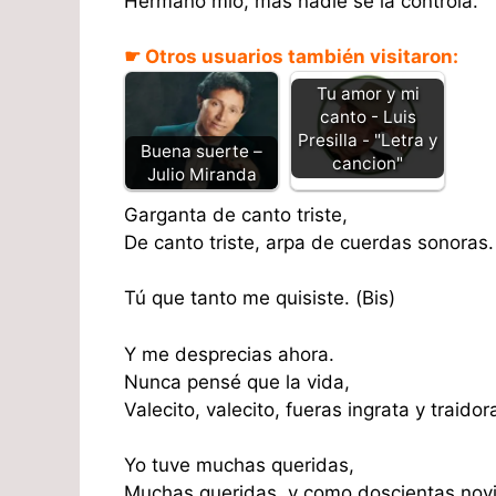
Hermano mío, mas nadie se la controla.
☛ Otros usuarios también visitaron:
Tu amor y mi
canto - Luis
Presilla - "Letra y
Buena suerte –
cancion"
Julio Miranda
Garganta de canto triste,
De canto triste, arpa de cuerdas sonoras. 
Tú que tanto me quisiste. (Bis)
Y me desprecias ahora.
Nunca pensé que la vida,
Valecito, valecito, fueras ingrata y traidor
Yo tuve muchas queridas,
Muchas queridas, y como doscientas novia