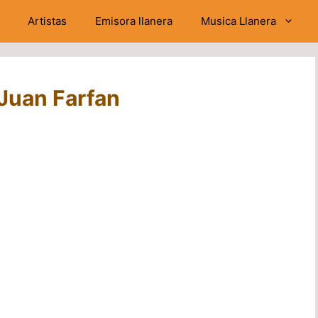
Artistas
Emisora llanera
Musica Llanera
 Juan Farfan