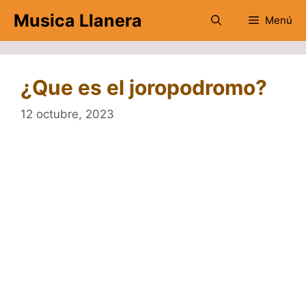
Saltar
Musica Llanera
Menú
al
contenido
¿Que es el joropodromo?
12 octubre, 2023