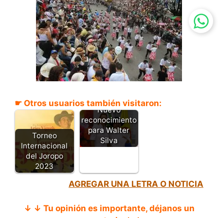
☛ Otros usuarios también visitaron:
Nuevo
reconocimiento
para Walter
Torneo
Silva
Internacional
del Joropo
2023
AGREGAR UNA LETRA O NOTICIA
↓ ↓ Tu opinión es importante, déjanos un