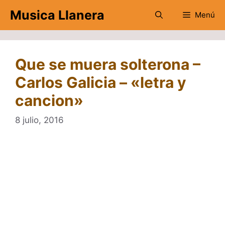
Saltar
Musica Llanera
Menú
al
contenido
Que se muera solterona –
Carlos Galicia – «letra y
cancion»
8 julio, 2016