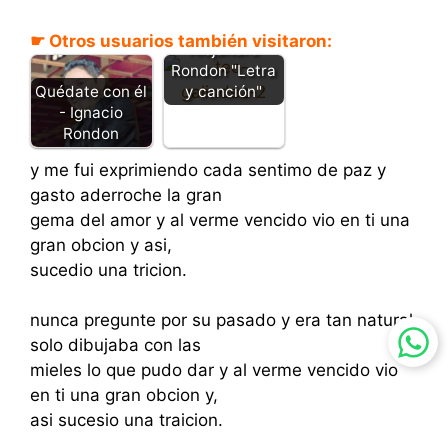
Voraz - Teo
Galindez y
☛ Otros usuarios también visitaron:
Alejandro
Rondon "Letra
y canción"
Quédate con él
- Ignacio
Rondon
y me fui exprimiendo cada sentimo de paz y
gasto aderroche la gran
gema del amor y al verme vencido vio en ti una
gran obcion y asi,
sucedio una tricion.
nunca pregunte por su pasado y era tan natural
solo dibujaba con las
mieles lo que pudo dar y al verme vencido vio
en ti una gran obcion y,
asi sucesio una traicion.