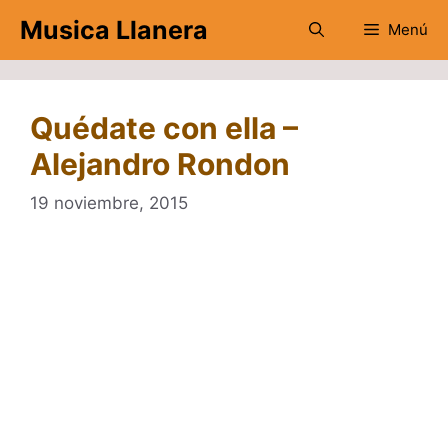
Saltar
Musica Llanera
Menú
al
contenido
Quédate con ella –
Alejandro Rondon
19 noviembre, 2015