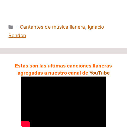
Categorías
- Cantantes de música llanera
,
Ignacio
Rondon
Estas son las ultimas canciones llaneras
agregadas a nuestro canal de
YouTube