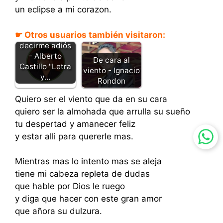
un eclipse a mi corazon.
☛ Otros usuarios también visitaron:
Se fue sin
decirme adiós
- Alberto
De cara al
Castillo "Letra
viento - Ignacio
y…
Rondon
Quiero ser el viento que da en su cara
quiero ser la almohada que arrulla su sueño
tu despertad y amanecer feliz
y estar alli para quererle mas.
Mientras mas lo intento mas se aleja
tiene mi cabeza repleta de dudas
que hable por Dios le ruego
y diga que hacer con este gran amor
que añora su dulzura.