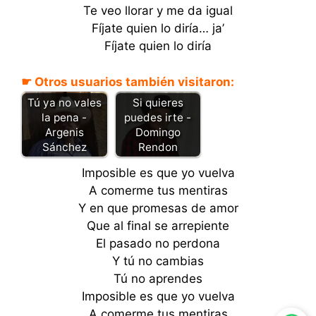
Te veo llorar y me da igual
Fíjate quien lo diría… ja’
Fíjate quien lo diría
☛ Otros usuarios también visitaron:
Si quieres
Tú ya no vales
puedes irte -
la pena -
Domingo
Argenis
Rendon
Sánchez
Imposible es que yo vuelva
A comerme tus mentiras
Y en que promesas de amor
Que al final se arrepiente
El pasado no perdona
Y tú no cambias
Tú no aprendes
Imposible es que yo vuelva
A comerme tus mentiras