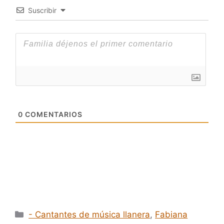
Suscribir
0
COMENTARIOS
Categorías
- Cantantes de música llanera
,
Fabiana