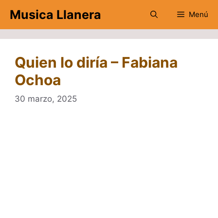
Saltar
Musica Llanera
Menú
al
contenido
Quien lo diría – ‪Fabiana
Ochoa
30 marzo, 2025